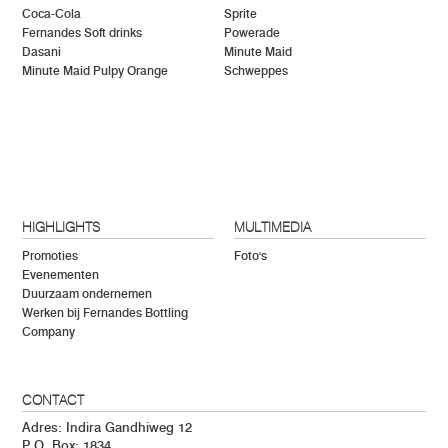
Coca-Cola
Sprite
Fernandes Soft drinks
Powerade
Dasani
Minute Maid
Minute Maid Pulpy Orange
Schweppes
HIGHLIGHTS
MULTIMEDIA
Promoties
Foto's
Evenementen
Duurzaam ondernemen
Werken bij Fernandes Bottling
Company
CONTACT
Adres: Indira Gandhiweg 12
P.O. Box: 1834