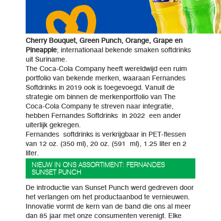
Cherry Bouquet, Green Punch, Orange, Grape en
Pineapple
; internationaal bekende smaken softdrinks
uit Suriname.
The Coca-Cola Company heeft wereldwijd een ruim
portfolio van bekende merken, waaraan Fernandes
Softdrinks in 2019 ook is toegevoegd. Vanuit de
strategie om binnen de merkenportfolio van The
Coca-Cola Company te streven naar integratie,
hebben Fernandes Softdrinks in 2022 een ander
uiterlijk gekregen.
Fernandes softdrinks is verkrijgbaar in PET-flessen
van 12 oz. (350 ml), 20 oz. (591 ml), 1.25 liter en 2
liter.
NIEUW IN ONS ASSORTIMENT: FERNANDES
SUNSET PUNCH
De introductie van Sunset Punch werd gedreven door
het verlangen om het productaanbod te vernieuwen.
Innovatie vormt de kern van de band die ons al meer
dan 85 jaar met onze consumenten verenigt. Elke