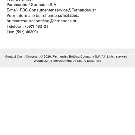
Paramaribo / Suriname S.A.
E-mail:
FBC.Consumentenservice@Fernandes.sr
Voor informatie betreffende
sollicitaties:
humanresourcebottling@fernandes.sr
Telefoon: (597) 482121
Fax: (597) 483091
Contact Ons
| Copyright © 2026. Fernandes Bottling Company N.V. All rights reserved |
Webdesign & development by
Spang Makandra